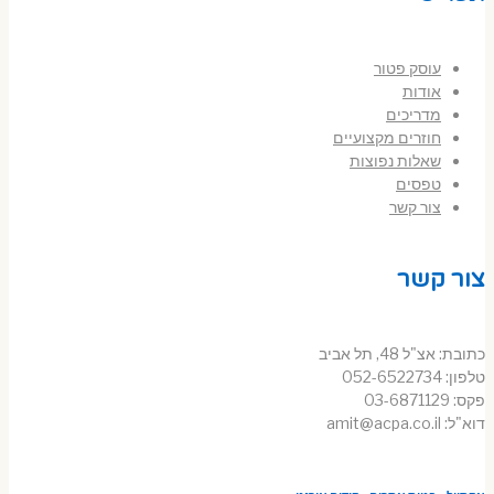
עוסק פטור
אודות
מדריכים
חוזרים מקצועיים
שאלות נפוצות
טפסים
צור קשר
צור קשר
כתובת: אצ"ל 48, תל אביב
טלפון: 052-6522734
פקס: 03-6871129
דוא"ל: amit@acpa.co.il